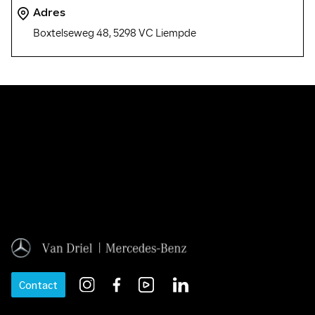
Adres
Boxtelseweg 48, 5298 VC Liempde
Contact