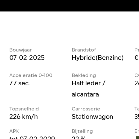
Bouwjaar
Brandstof
Pr
07-02-2025
Hybride(Benzine)
€
Acceleratie 0-100
Bekleding
C
7.7 sec.
Half leder /
2
alcantara
Topsnelheid
Carrosserie
T
226 km/h
Stationwagon
3
APK
Bijtelling
E