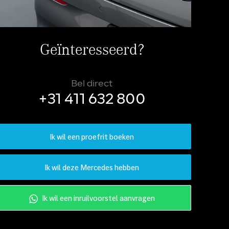
Geïnteresseerd?
Bel direct
+31 411 632 800
Ik wil een proefrit boeken
Ik wil deze Mercedes hebben
Ik wil een inruilvoorstel aanvragen