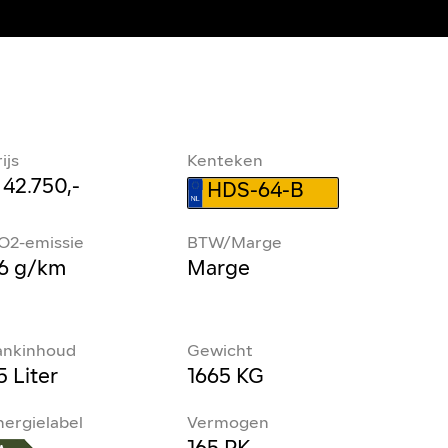
ijs
Kenteken
 42.750,-
HDS-64-B
O2-emissie
BTW/Marge
6 g/km
Marge
ankinhoud
Gewicht
5 Liter
1665 KG
nergielabel
Vermogen