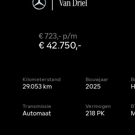
€ 723,- p/m
€ 42.750,-
Kilometerstand
Bouwjaar
B
29.053 km
2025
H
Transmissie
Vermogen
B
Automaat
218 PK
M