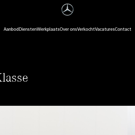
Aanbod
Diensten
Werkplaats
Over ons
Verkocht
Vacatures
Contact
lasse