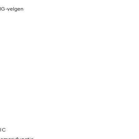
AMG-velgen
IC