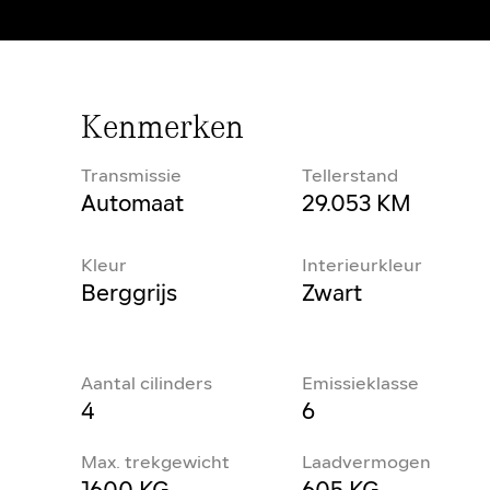
Kenmerken
Transmissie
Tellerstand
Automaat
29.053 KM
Kleur
Interieurkleur
Berggrijs
Zwart
Aantal cilinders
Emissieklasse
4
6
Max. trekgewicht
Laadvermogen