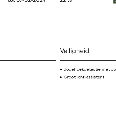
tot 07-02-2029
22 %
Veiligheid
dodehoekdetectie met co
Grootlicht-assistent