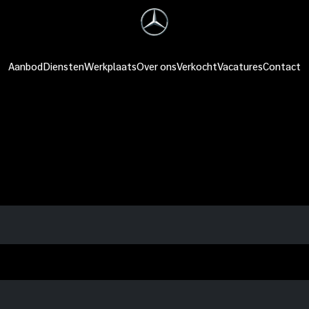
Aanbod
Diensten
Werkplaats
Over ons
Verkocht
Vacatures
Contact