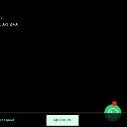
nz
4 60 466
1
AKKOORD
ees meer