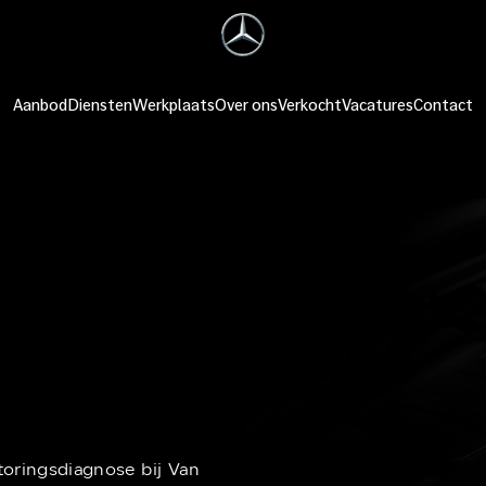
Aanbod
Diensten
Werkplaats
Over ons
Verkocht
Vacatures
Contact
oringsdiagnose bij Van