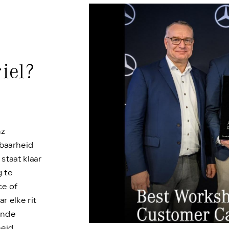
iel?
nz
wbaarheid
taat klaar
 te
ce of
r elke rit
ande
eid.