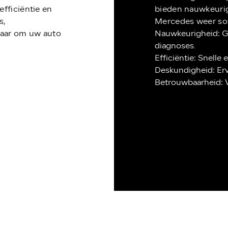
efficiëntie en
bieden nauwkeurig
s,
Mercedes weer soe
klaar om uw auto
Nauwkeurigheid: G
diagnoses.
Efficiëntie: Snelle
Deskundigheid: Erv
Betrouwbaarheid: V